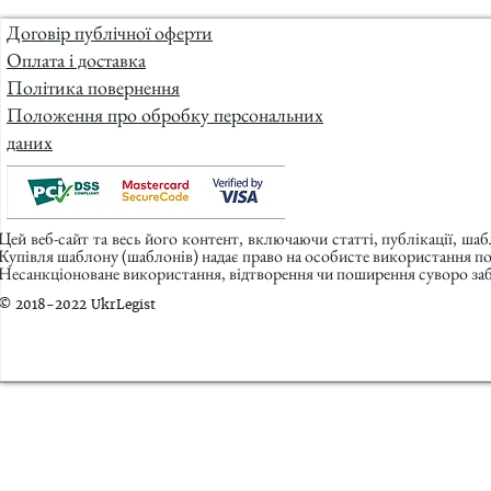
Договір публічної оферти
Оплата і доставка
Політика повернення
Положення про обробку персональних
даних
Цей веб-сайт та весь його контент, включаючи статті, публікації, ша
Купівля шаблону (шаблонів) надає право на особисте використання п
Несанкціоноване використання, відтворення чи поширення суворо заб
© 2018-2022 UkrLegist