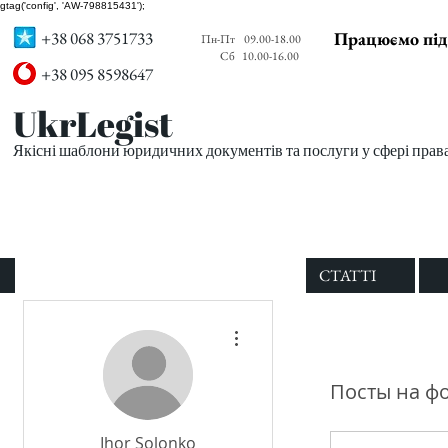
gtag('config', 'AW-798815431');
+38 068 3751733
Працюємо під
Пн-Пт
09.00-18.00
Сб
10.00-16.00
+38 095 8598647
UkrLegist
Якісні шаблони юридичних документів та послуги у сфері прав
ПРО НАС
ВСІ ШАБЛОНИ
СТАТТІ
Другие действия
Посты на ф
Ihor Solonko