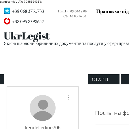
gtag('config', 'AW-798815431');
+38 068 3751733
Працюємо під
Пн-Пт
09.00-18.00
Сб
10.00-16.00
+38 095 8598647
UkrLegist
Якісні шаблони юридичних документів та послуги у сфері прав
ПРО НАС
ВСІ ШАБЛОНИ
СТАТТІ
Другие действия
Посты на ф
kendelledine706