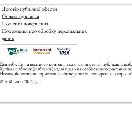
Договір публічної оферти
Оплата і доставка
Політика повернення
Положення про обробку персональних
даних
Цей веб-сайт та весь його контент, включаючи статті, публікації, ша
Купівля шаблону (шаблонів) надає право на особисте використання п
Несанкціоноване використання, відтворення чи поширення суворо заб
© 2018-2022 UkrLegist