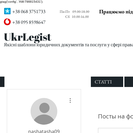
gtag('config', 'AW-798815431');
+38 068 3751733
Працюємо під
Пн-Пт
09.00-18.00
Сб
10.00-16.00
+38 095 8598647
UkrLegist
Якісні шаблони юридичних документів та послуги у сфері прав
ПРО НАС
ВСІ ШАБЛОНИ
СТАТТІ
Другие действия
Посты на ф
nashatasha09