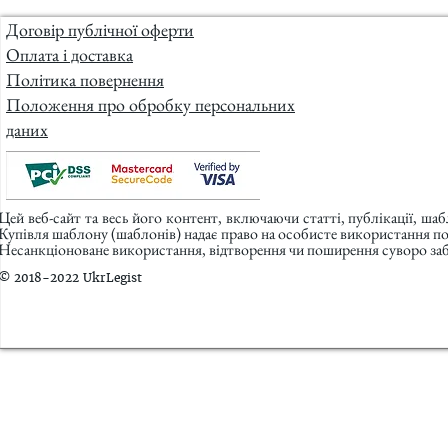
Договір публічної оферти
Оплата і доставка
Політика повернення
Положення про обробку персональних
даних
Цей веб-сайт та весь його контент, включаючи статті, публікації, ша
Купівля шаблону (шаблонів) надає право на особисте використання п
Несанкціоноване використання, відтворення чи поширення суворо заб
© 2018-2022 UkrLegist