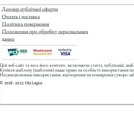
Договір публічної оферти
Оплата і доставка
Політика повернення
Положення про обробку персональних
даних
Цей веб-сайт та весь його контент, включаючи статті, публікації, ша
Купівля шаблону (шаблонів) надає право на особисте використання п
Несанкціоноване використання, відтворення чи поширення суворо заб
© 2018-2022 UkrLegist