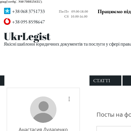
gtag('config', 'AW-798815431');
+38 068 3751733
Працюємо під
Пн-Пт
09.00-18.00
Сб
10.00-16.00
+38 095 8598647
UkrLegist
Якісні шаблони юридичних документів та послуги у сфері прав
ПРО НАС
ВСІ ШАБЛОНИ
СТАТТІ
Другие действия
Посты на ф
Анастасия Дударенко