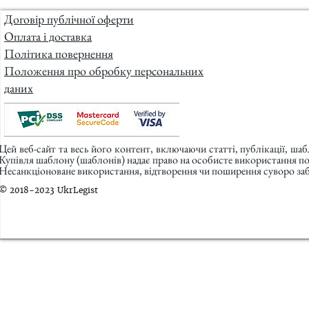
Договір публічної оферти
Оплата і доставка
Політика повернення
Положення про обробку персональних
даних
Цей веб-сайт та весь його контент, включаючи статті, публікації, ша
Купівля шаблону (шаблонів) надає право на особисте використання п
Несанкціоноване використання, відтворення чи поширення суворо заб
© 2018-2023 UkrLegist