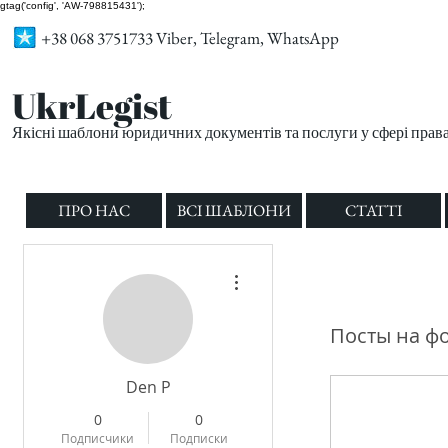
gtag('config', 'AW-798815431');
+38 068 3751733 Viber, Telegram, WhatsApp
UkrLegist
Якісні шаблони юридичних документів та послуги у сфері прав
ПРО НАС
ВСІ ШАБЛОНИ
СТАТТІ
Другие действия
Посты на ф
Den P
0
0
Подписчики
Подписки