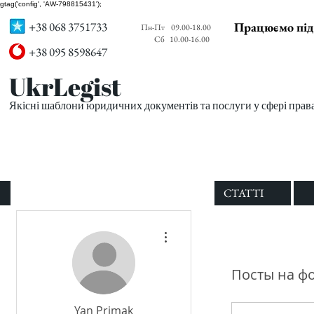
gtag('config', 'AW-798815431');
+38 068 3751733
Працюємо під
Пн-Пт
09.00-18.00
Сб
10.00-16.00
+38 095 8598647
UkrLegist
Якісні шаблони юридичних документів та послуги у сфері прав
ПРО НАС
ВСІ ШАБЛОНИ
СТАТТІ
Другие действия
Посты на ф
Yan Primak