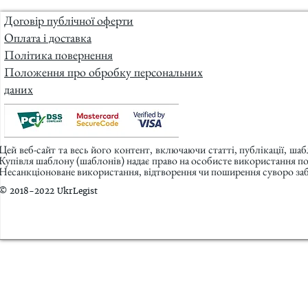
Договір публічної оферти
Оплата і доставка
Політика повернення
Положення про обробку персональних
даних
Цей веб-сайт та весь його контент, включаючи статті, публікації, ша
Купівля шаблону (шаблонів) надає право на особисте використання п
Несанкціоноване використання, відтворення чи поширення суворо заб
© 2018-2022 UkrLegist