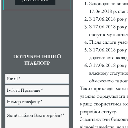
Законодавчо визнач
17.06.2018 р. стано
З 17.06.2018 року
З 17.06.2018 року
статутному капіталі
Після сплати учас
З 17.06.2018 року
ПОТРІБЕН ІНШИЙ
додаткового вклад
ШАБЛОН?
З 17.06.2018 року 
власному статутном
обмеженою та доатк
Таких прикладів можна
уважно формулювати ко
краще скористатися го
розробки статуту.
Завантажуючи безкошто
відповідальністю, не ва