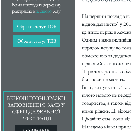
Вони проходять державну
реєстрацію з
першого
разу.
На перший погляд з на
відповідальністю" у 2
Обрати статут ТОВ
це лише перше враженн
Одним з найважливіших
Обрати статут ТДВ
порядок вступу до товар
обмеженою та додатков
правовий акт цього не 
"Про товариства з обме
більшості не містять.
Інші два пункти ч. 5 с
нічого нового не перед
БЕЗКОШТОВНІ ЗРАЗКИ
товариства, а також ві
ЗАПОВНЕННЯ ЗАЯВ У
ними рішень. Ці відомос
СФЕРІ ДЕРЖАВНОЇ
РЕЄСТРАЦІЇ
Цікавіше стає, коли ві
Наведемо кілька прикла
ДО ЗРАЗКІВ