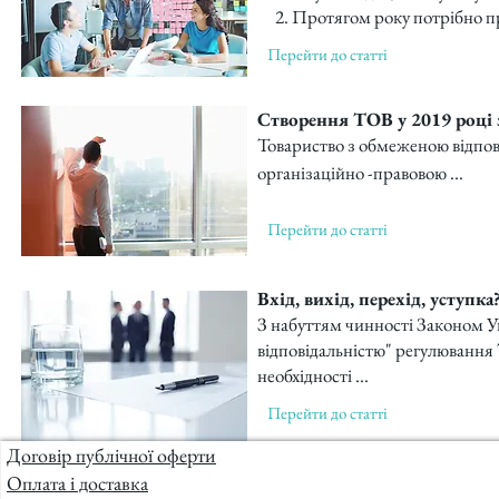
Протягом року потрібно пр
Перейти до статті
Створення ТОВ у 2019 році з
Товариство з обмеженою відпов
організаційно -правовою​
...
Перейти до статті
Вхід, вихід, перехід, уступк
З набуттям чинності Законом У
відповідальністю" регулювання
необхідності ...
Перейти до статті
Договір публічної оферти
Оплата і доставка