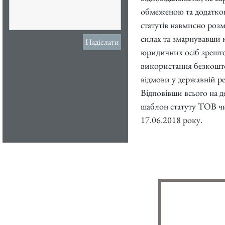
обмеженою та додатков
статутів навмисно роз
силах та змарнувавши к
Надіслати
юридичних осіб зрешто
використання безкошто
відмови у державній ре
Відповівши всього на 
шаблон статуту ТОВ чи 
17.06.2018 року.