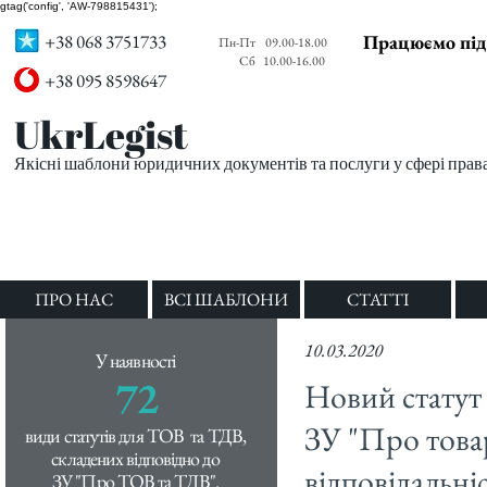
gtag('config', 'AW-798815431');
+38 068 3751733
Працюємо під
Пн-Пт
09.00-18.00
Сб
10.00-16.00
+38 095 8598647
UkrLegist
Якісні шаблони юридичних документів та послуги у сфері прав
ПРО НАС
ВСІ ШАБЛОНИ
СТАТТІ
10.03.2020
У наявності
72
Новий статут 
ЗУ "Про това
види статутів для ТОВ та ТДВ,
складених відповідно до
відповідальні
ЗУ "Про ТОВ та ТДВ".