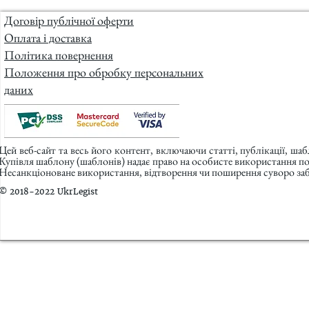
Договір публічної оферти
Оплата і доставка
Політика повернення
Положення про обробку персональних
даних
Цей веб-сайт та весь його контент, включаючи статті, публікації, ша
Купівля шаблону (шаблонів) надає право на особисте використання п
Несанкціоноване використання, відтворення чи поширення суворо заб
© 2018-2022 UkrLegist