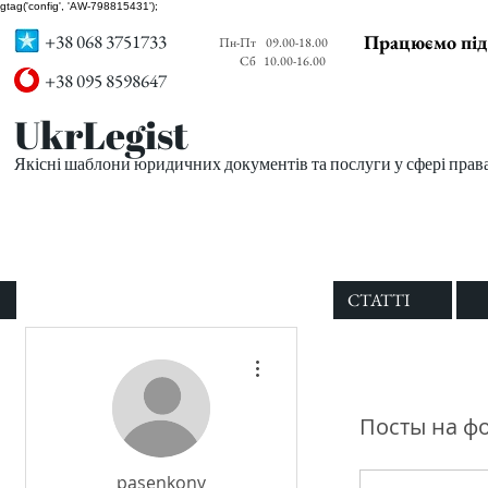
gtag('config', 'AW-798815431');
+38 068 3751733
Працюємо під
Пн-Пт
09.00-18.00
Сб
10.00-16.00
+38 095 8598647
UkrLegist
Якісні шаблони юридичних документів та послуги у сфері прав
ПРО НАС
ВСІ ШАБЛОНИ
СТАТТІ
Другие действия
Посты на ф
pasenkonv