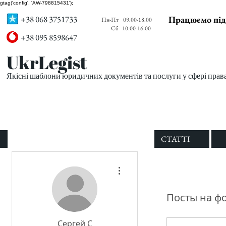
gtag('config', 'AW-798815431');
+38 068 3751733
Працюємо під
Пн-Пт
09.00-18.00
Сб
10.00-16.00
+38 095 8598647
UkrLegist
Якісні шаблони юридичних документів та послуги у сфері прав
ПРО НАС
ВСІ ШАБЛОНИ
СТАТТІ
Другие действия
Посты на ф
Сергей С