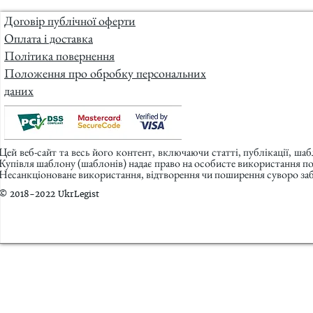
Договір публічної оферти
Оплата і доставка
Політика повернення
Положення про обробку персональних
даних
Цей веб-сайт та весь його контент, включаючи статті, публікації, ша
Купівля шаблону (шаблонів) надає право на особисте використання п
Несанкціоноване використання, відтворення чи поширення суворо заб
© 2018-2022 UkrLegist