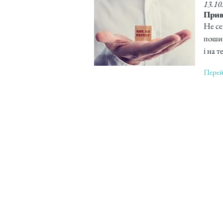
13.10
Прив
Не се
пошир
і на 
Перейт