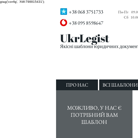
gtag('config', 'AW-798815431');
+38 068 3751733
Пн-Пт
09.0
Сб
10.0
+38 095 8598647
UkrLegist
Якісні шаблони юридичних документі
ПРО НАС
ВСІ ШАБЛОНИ
МОЖЛИВО, У НАС Є
ПОТРІБНИЙ ВАМ
ШАБЛОН