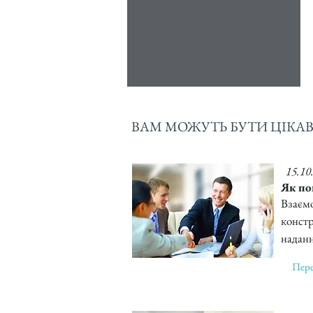
ВАМ МОЖУТЬ БУТИ ЦІКАВІ
15.10
Як по
В
заєм
констр
наданн
Пере