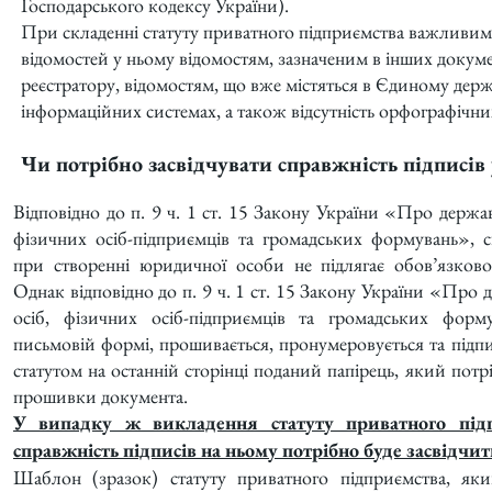
Господарського кодексу України).
При складенні статуту приватного підприємства важливим 
відомостей у ньому відомостям, зазначеним в інших докум
реєстратору, відомостям, що вже містяться в Єдиному дер
інформаційних системах, а також відсутність орфографічн
Чи потрібно засвідчувати справжність підписів 
Відповідно до п. 9 ч. 1 ст. 15 Закону України «Про держа
фізичних осіб-підприємців та громадських формувань», с
при створенні юридичної особи не підлягає обов’язково
Однак відповідно до п. 9 ч. 1 ст. 15 Закону України «Про
осіб, фізичних осіб-підприємців та громадських форму
письмовій формі, прошивається, пронумеровується та підпи
статутом на останній сторінці поданий папірець, який потр
прошивки документа.
У випадку ж викладення статуту приватного підп
справжність підписів на ньому потрібно буде засвідчит
Шаблон (зразок) статуту приватного підприємства, яки