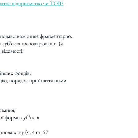
атне підприємство чи ТОВ?
.
онодавством лише фрагментарно.
т суб’єкта господарювання (а
 відомості:
 інших фондів;
енцію, порядок прийняття ними
ювання;
ної форми суб’єкта
нодавству (ч. 4 ст. 57