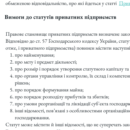
обмеженою відповідальністю, про які йдеться у статті
Прив
Вимоги до статутів приватних підприємств
Правове становище приватних підприємств визначене зак
Відповідно до ст. 57 Господарського кодексу України, стату
отже, і приватного підприємства) повинен містити наступні
про найменування;
про мету і предмет діяльності;
про розмір і порядок утворення статутного капіталу та
про органи управління і контролю, їх склад і компет
рішень;
про порядок формування майна;
про порядок розподілу прибутків та збитків;
про умови реорганізації та ліквідації суб'єкта господар
інші відомості, пов’язані з особливостями організацій
господарювання.
Статут може містити й інші відомості, що не суперечать зако