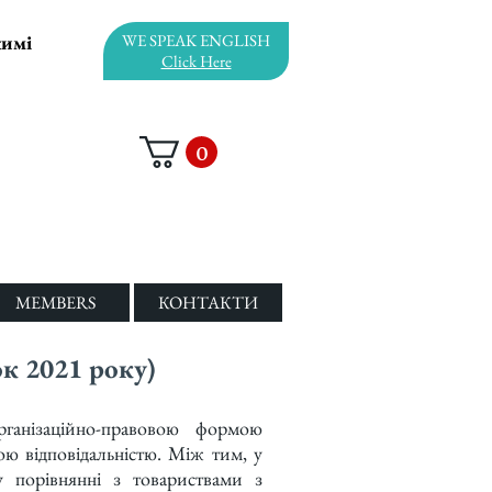
жимі
WE SPEAK ENGLISH
Click Here
0
MEMBERS
КОНТАКТИ
ок 2021 року)
ганізаційно-правовою формою
ю відповідальністю. Між тим, у
у порівнянні з товариствами з