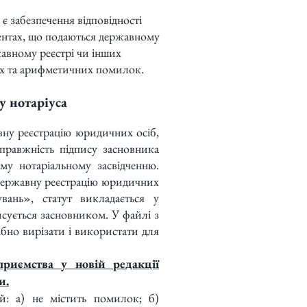
є забезпечення відповідності
ентах, що подаються державному
жавному реєстрі чи інших
их та арифметичних помилок.
у нотаріуса
вну реєстрацію юридичних осіб,
правжність підпису засновника
му нотаріальному засвідченню.
 державну реєстрацію юридичних
вань», статут викладається у
сується засновником. У файлі з
ібно вирізати і використати для
риємства у новій редакції
и.
й: а) не містить помилок; б)