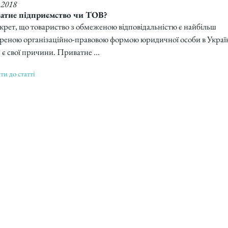
.2018
атне підприємство чи ТОВ?
крет, що товариство з обмеженою відповідальністю є найбільш
еною організаційно-правовою формою юридичної особи в Україн
те є свої причини. Приватне ...
и до статті