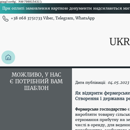
gtag('config', 'AW-798815431');
При оплаті замовлення карткою документи надсилаються миттє
+38 068 3751733 Viber, Telegram, WhatsApp
МОЖЛИВО, У НАС
Є ПОТРІБНИЙ ВАМ
Дата публікації:
04.05.2023
ШАБЛОН
Як відкрити фермерське
Створення і державна ре
Фермерське господарство
є
виробляти товарну сільськ
отримання прибутку на зем
числі в оренду, для веден