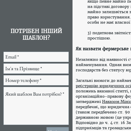
якщо певне майно пе
на підставі договору
майно залишається з
право користування.
особи не має власної
ПОТРІБЕН ІНШИЙ
3) податкова звітніс
ШАБЛОН?
простішою.
Як назвати фермерське 
Незалежно від наявності 
найменування. Однак вим
господарств без статусу ю
Загальні вимоги до найме
реєстрацію юридичних осі
положень вказаної статті
організаційно-правову ф
затверджені
Наказом Мініс
передбачає, що юридична 
(також передбачено ст. 90
державною мовою (це украї
Відповідно до ч. 4 ст. 16
підприємців та громадсь