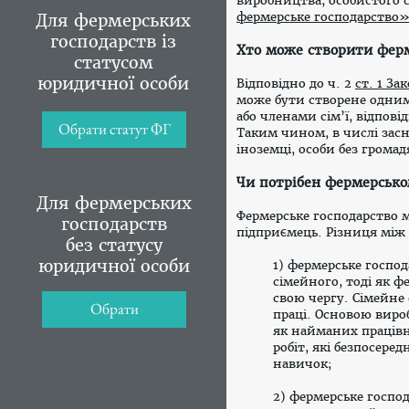
виробництва, особистого с
фермерське господарство
Для фермерських
господарств із
Хто може створити ферм
статусом
юридичної особи
Відповідно до ч. 2
ст. 1 З
може бути створене одним
або членами сім’ї, відпові
Обрати статут ФГ
Таким чином, в числі зас
іноземці, особи без громад
Чи потрібен фермерсько
Для фермерських
Фермерське господарство м
господарств
підприємець. Різниця між
без статусу
юридичної особи
1) фермерське господ
сімейного, тоді як ф
свою чергу. Сімейне
Обрати
праці. Основою виро
як найманих праців
робіт, які безпосере
навичок;
2) фермерське госпо