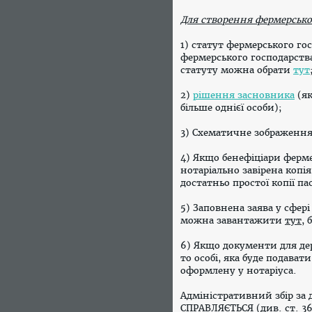
Для створення фермерськог
1) статут фермерського гос
фермерського господарства
статуту можна обрати
тут
2)
рішення засновника
(як
більше однієї особи);
3) Схематичне зображення
4) Якщо бенефіціари ферм
нотаріально завірена копі
достатньо простої копії па
5) Заповнена заява у сфер
можна завантажити
тут
,
6) Якщо документи для дер
то особі, яка буде подават
оформлену у нотаріуса.
Адміністративний збір за
СПРАВЛЯЄТЬСЯ (див.
ст. 3