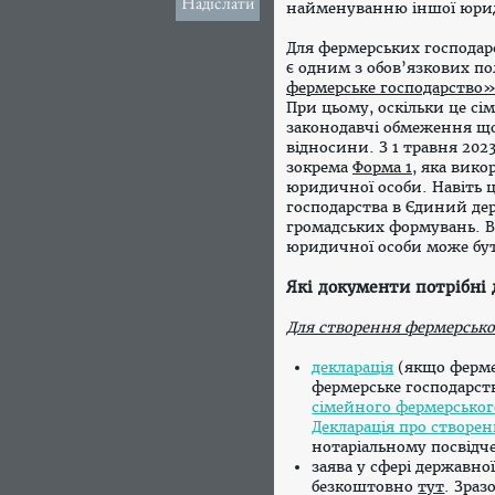
Надіслати
найменуванню іншої юрид
Для фермерських господар
є одним з обов’язкових по
фермерське господарство
При цьому, оскільки це сі
законодавчі обмеження щ
відносини. З 1 травня 202
зокрема
Форма 1
, яка вико
юридичної особи. Навіть 
господарства в Єдиний де
громадських формувань. В
юридичної особи може бу
Які документи потрібні
Для створення фермерськог
декларація
(якщо ферме
фермерське господарств
сімейного фермерськог
Декларація про створе
нотаріальному посвідч
заява у сфері державно
безкоштовно
тут
. Зра