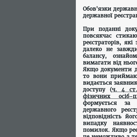
Обов'язки державн
державної реєстрац
При поданні доку
повсякчас стика
реєстраторів, які
далеко не завжд
балансу, ознайо
вимагати від ньог
Якщо документи дл
то вони приймаю
видається заявник
доступу (
ч. 4 ст
фізичних осіб-
формується за 
державного реєс
відповідність йо
випадку наявнос
помилок. Якщо реє
це неможливо з т