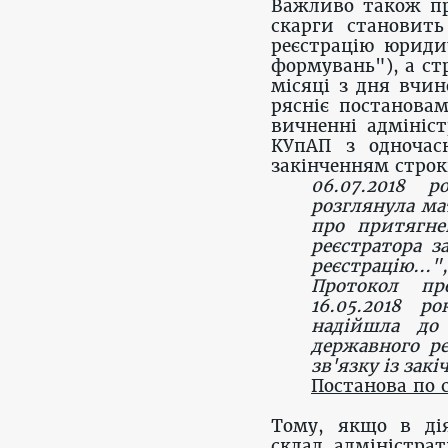
Важливо також пр
скарги становить
реєстрацію юриди
формувань"), а ст
місяці з дня вчин
рясніє постанова
вичненні адмініст
КУпАП з одночас
закінченням строк
06.07.2018 р
розглянула ма
про притягне
реєстратора з
реєстрацію..
Протокол пр
16.05.2018 р
надійшла до 
державного р
зв'язку із зак
Постанова по с
Тому, якщо в дія
склад адміністрат