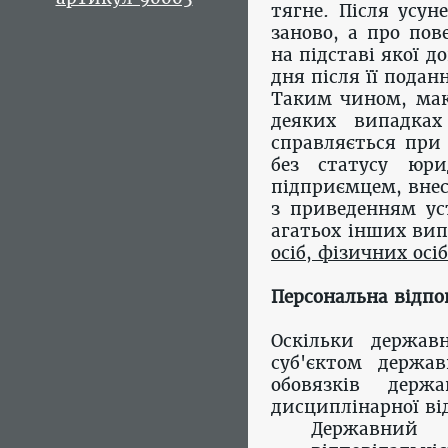
тягне. Після усу
заново, а про по
на підставі якої д
дня після її подан
Таким чином, мак
деяких випадках
справляється при
без статусу юри
підприємцем, внес
з приведенням уст
агатьох інших вип
осіб, фізичних ос
Персональна відпо
Оскільки держав
суб'єктом держав
обовязків дер
дисциплінарної ві
Державний р