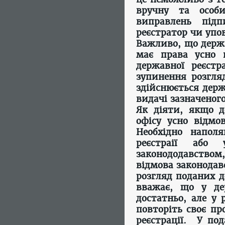
вручну та особи
виправлень під
реєстратор чи упо
Важливо, що держа
має права усно 
державної реєстр
зупинення розгляд
здійснюється дер
видачі зазначеного
Як діяти, якщо д
офісу усно відмо
Необхідно наполя
реєстраії або 
законододавством,
відмова законодав
розгляд поданих д
вважає, що у дер
достатньо, але у 
повторіть своє п
реєстрації. У по