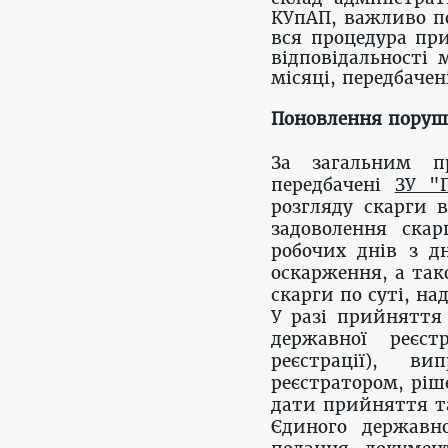
КУпАП, важливо по
вся процедура при
відповідальності
місяці, передбачен
Поновлення поруше
За загальним пр
передбачені
ЗУ "
розгляду скарги 
задоволення скар
робочих днів з д
оскарження, а так
скарги по суті, на
У разі прийняття 
державної реєст
реєстрації), ви
реєстратором, ріш
дати прийняття та
Єдиного державн