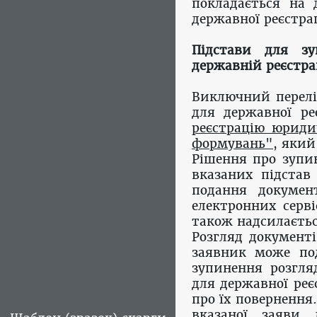
покладається на 
державної реєстрац
Підстави для зу
державній реєстра
Виключний перелік
для державної ре
реєстрацію юриди
формувань"
, яки
Рішення про зупин
вказаних підста
подання документ
електронних серві
також надсилаєтьс
Розгляд документі
заявник може под
зупинення розгля
для державної реє
про їх повернення
вказаної заяви 