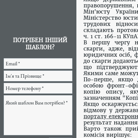
правопорушення, п
Мін'юсту Україн
Міністерство юсти
трудових віднос
складають проток
ч. 1 ст. 166-11 КУп
ПОТРІБЕН ІНШИЙ
В першу чергу н
ШАБЛОН?
скарги, адже, ві
юридичних осіб, ф
до скарги додаютьс
що підтверджуют
Якими саме можут
По-перше, якщо 
особою фронт-офі
копію опису, як
зазначенням "Копі
Якщо оскаржуєтьс
відмову у державн
порталу електронн
результат надання
Варто також прий
комісія вирішує: