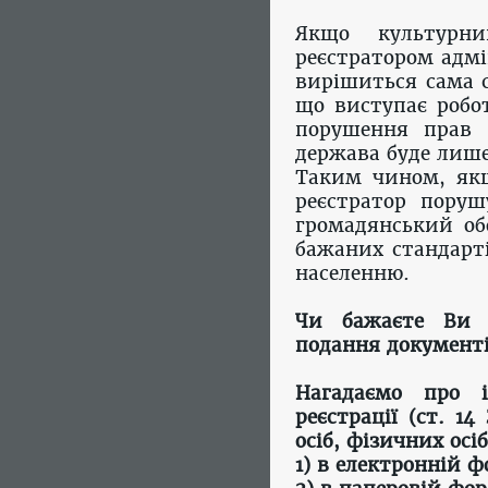
Якщо культурн
реєстратором адмі
вирішиться сама с
що виступає робо
порушення прав 
держава буде лише
Таким чином, якщ
реєстратор поруш
громадянський об
бажаних стандарті
населенню.
Чи бажаєте Ви 
подання документі
Нагадаємо про і
реєстрації (ст. 1
осіб, фізичних ос
1) в електронній ф