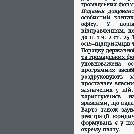
громадських форм
Подання документ
особистий контак
офісу. У порі
відправленням, ц
до п. 1 ч. 2 ст. 2
осіб-підприємців т
Порядку державної
та громадських ф
уповноважена ос
програмних засоб
роздруковують з
проставляє власни
зазначених у ній
користуючись 
зразками, що над
Варто також заув
реєстрації юриди
формувань є у нот
окрему плату.​​