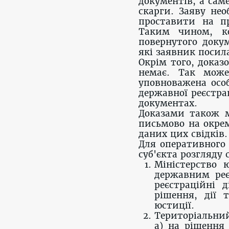
документів, а сам
скарги. Заяву нео
проставити на п
Таким чином, ко
повернутого доку
які заявник посила
Окрім того, доказ
немає. Так може
уповноважена осо
державної реєстра
документах.
Доказами також м
письмово на окре
даних цих свідків
Для оперативного
суб'єкта розгляду
Міністерство 
державним реєс
реєстраційні 
рішення, дії т
юстиції.
Територіальний
а) на рішення 