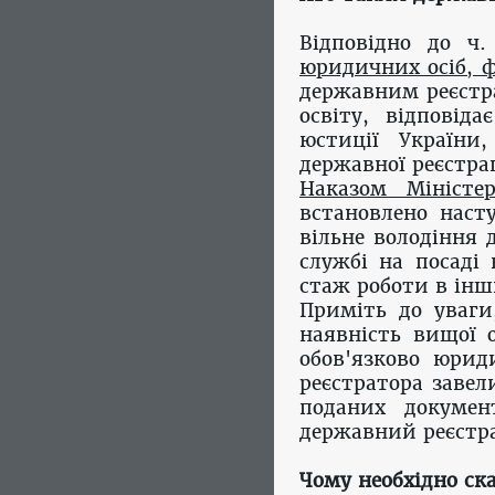
Відповідно до ч
юридичних осіб, 
державним реєстр
освіту, відповіда
юстиції України
державної реєстрац
Наказом Міністе
встановлено насту
вільне володіння
службі на посаді 
стаж роботи в інш
Приміть до уваги
наявність вищої 
обов'язково юрид
реєстратора завел
поданих докумен
державний реєстра
Чому необхідно с