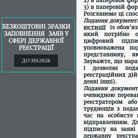
2) в паперовій фо
3) в паперовій фо
Розглянемо ці спо
Подання документ
БЕЗКОШТОВНІ ЗРАЗКИ
юстиції
із обов'яз
ЗАПОВНЕННЯ ЗАЯВ У
який потрібно о
СФЕРІ ДЕРЖАВНОЇ
цифровий підпи
РЕЄСТРАЦІЇ
уповноважена под
представнику, 
ДО ЗРАЗКІВ
Зауважте, що нара
і дозволяє под
реєстраційних дій
деякі інші).
Подання документ
очевидною перева
реєстратором аб
труднощів з пода
час на особисте
відправленням. Дл
підпису на заяві
державну реєстр