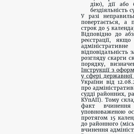
дію), дії або 
бездіяльність с
У разі неправиль
повертається, а 
строк до 5 календа
Відповідно до аб
реєстрації, якщо
адміністративне
відповідальність з
розгляду скарги с
порядку, визнач
Інструкції з офор
у сфері державної 
України від 12.08
про адміністратив
судді районних, ра
КУпАП). Тому скла
факт вчинення 
уповноваженою ос
протягом 15 кален
до районного (місь
вчинення адмініс