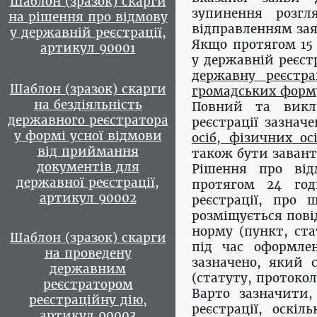
Шаблон (зразок) скарги
зупинення розгл
на рішення про відмову
відправленням за
у державній реєстрації,
Якщо протягом 15 
артикул 90001
у державній реєстр
державну реєстра
Шаблон (зразок) скарги
громадських форм
на бездіяльність
Повний та викл
державного реєстратора
реєстрації зазнач
у формі усної відмови
осіб, фізичних о
від приймання
також бути зава
документів для
Рішення про від
державної реєстрації,
протягом 24 г
артикул 90002
реєстрації, про 
розміщується пові
норму (пункт, ста
Шаблон (зразок) скарги
під час оформле
на проведену
зазначено, який 
державним
(статуту, протоко
реєстратором
Варто зазначити,
реєстраційну дію,
реєстрації, оскі
артикул 90003