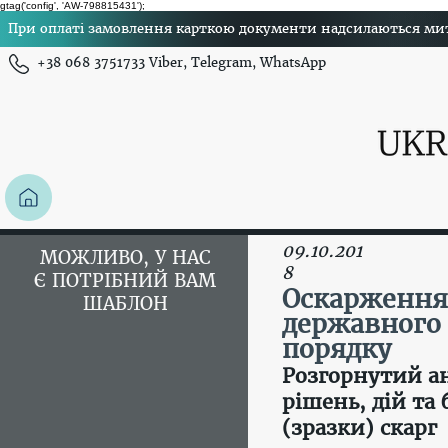
gtag('config', 'AW-798815431');
При оплаті замовлення карткою документи надсилаються миттє
+38 068 3751733 Viber, Telegram, WhatsApp
09.10.201
МОЖЛИВО, У НАС
8
Є ПОТРІБНИЙ ВАМ
Оскарження 
ШАБЛОН
державного 
порядку
Розгорнутий ан
рішень, дій та
(зразки) скарг