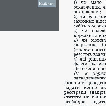
1) чи мало 
Надіслати
оскарження, ч
оскарження;
2) чи було о
законних підс
суб’єктом оск
3) чи належ
відмовити в їх
4) чи можли
скаржника і
(зокрема внес
реєстрів взам
5) які рішенн
факту скасув
або бездіяльн
(П. 8
Поряд
затвердженого 
Якщо для доведенн
надати копію як
реєстрації (напр
статуту не відпов
необхідно пода